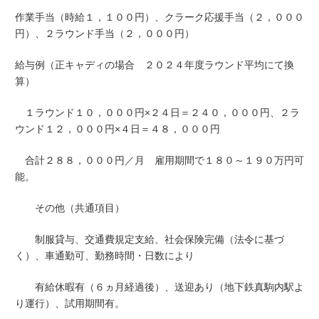
作業手当（時給１，１００円）、クラーク応援手当（２，０００
円）、２ラウンド手当（２，０００円）
給与例（正キャディの場合 ２０２４年度ラウンド平均にて換
算）
１ラウンド１０，０００円×２４日＝２４０，０００円、２ラ
ウンド１２，０００円×４日＝４８，０００円
合計２８８，０００円／月 雇用期間で１８０～１９０万円可
能。
その他（共通項目）
制服貸与、交通費規定支給、社会保険完備（法令に基づ
く）、車通勤可、勤務時間・日数により
有給休暇有（６ヵ月経過後）、送迎あり（地下鉄真駒内駅よ
り運行）、試用期間有。